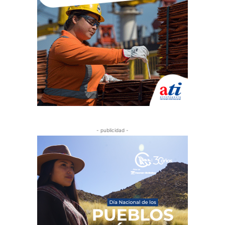
- publicidad -