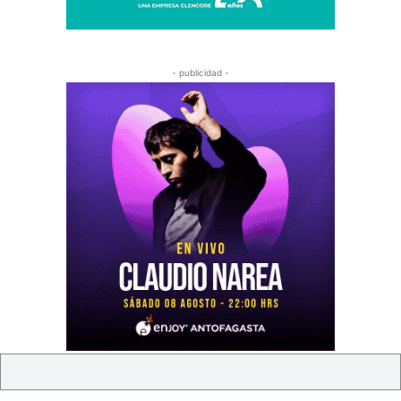
- publicidad -