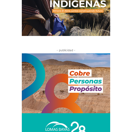
- publicidad -