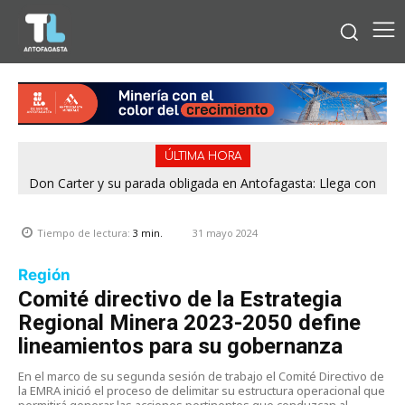
ÚLTIMA HORA
Don Carter y su parada obligada en Antofagasta: Llega con
su humor sin filtro en ¿Con o Sin Censura?
31 mayo 2024
Tiempo de lectura:
3
min.
Región
Comité directivo de la Estrategia
Regional Minera 2023-2050 define
lineamientos para su gobernanza
En el marco de su segunda sesión de trabajo el Comité Directivo de
la EMRA inició el proceso de delimitar su estructura operacional que
permitirá generar las acciones pertinentes que conduzcan al