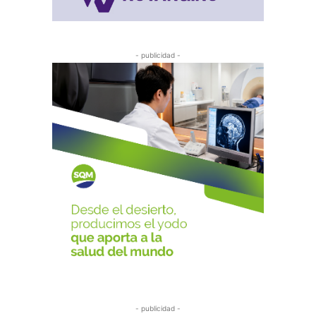
- publicidad -
- publicidad -