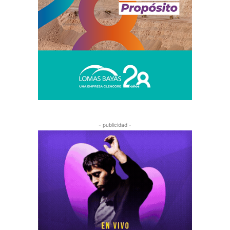
- publicidad -