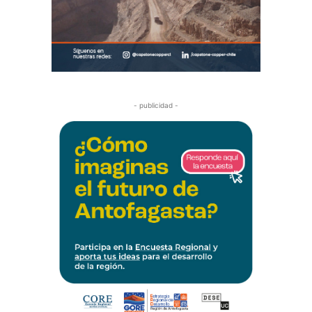
- publicidad -