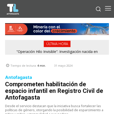
ÚLTIMA HORA
“Operación Hilo Invisible”: Investigación nacida en
Antofagasta permitió incautar 2,1 toneladas de marihuana
en la zona central
31 mayo 2024
Tiempo de lectura:
4
min.
Antofagasta
Comprometen habilitación de
espacio infantil en Registro Civil de
Antofagasta
Desde el servicio destacan que la iniciativa busca fortalecer las
políticas de género, otorgando la posibilidad de esparcimiento a
niños y niñas, y tranquilidad a sus padres.