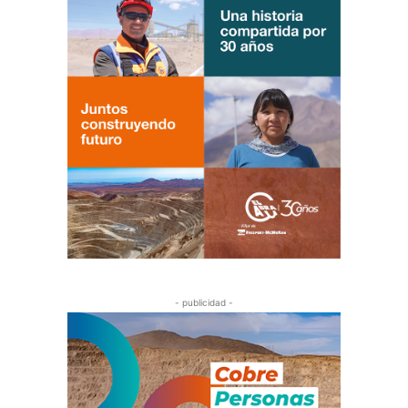
- publicidad -