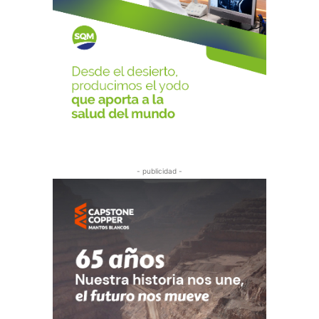
- publicidad -