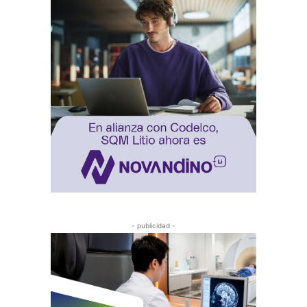
- publicidad -