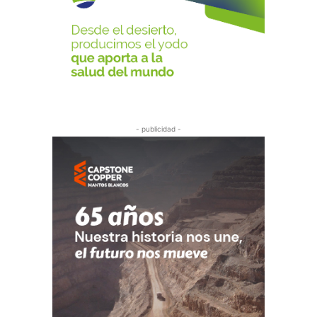
- publicidad -