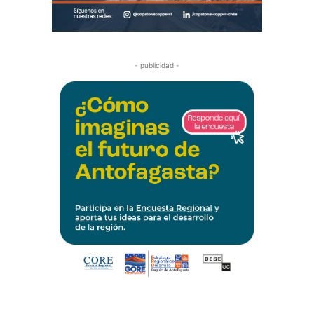
- publicidad -