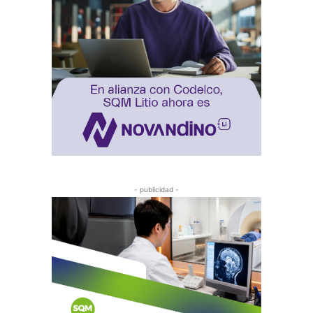
- publicidad -