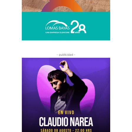
- publicidad -