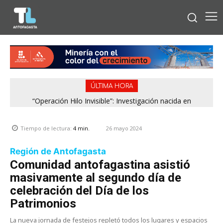
ÚLTIMA HORA
“Operación Hilo Invisible”: Investigación nacida en
Antofagasta permitió incautar 2,1 toneladas de marihuana
en la zona central
26 mayo 2024
Tiempo de lectura:
4
min.
Región de Antofagasta
Comunidad antofagastina asistió
masivamente al segundo día de
celebración del Día de los
Patrimonios
La nueva jornada de festejos repletó todos los lugares y espacios