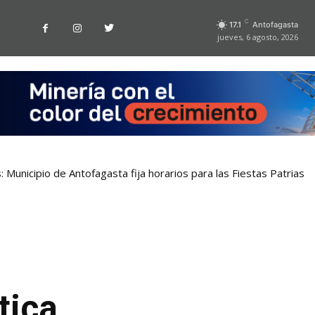
C
17.1
Antofagasta
jueves, 6 agosto, 2026
nicipio de Antofagasta fija horarios para las Fiestas Patrias
 la UA recibe reconocimiento por cumplir estándares de calidad
tica