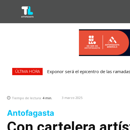
Exponor será el epicentro de las ramadas: Mu
Sala de lactancia del Hospital Clínico de
ÚLTIMA HORA
3 marzo 2025
Tiempo de lectura:
4
min.
Antofagasta
Con cartelera artís