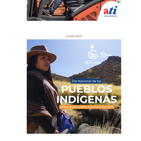
- publicidad -