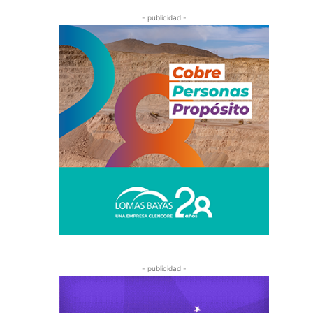
- publicidad -
- publicidad -