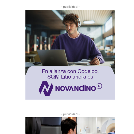
- publicidad -
- publicidad -