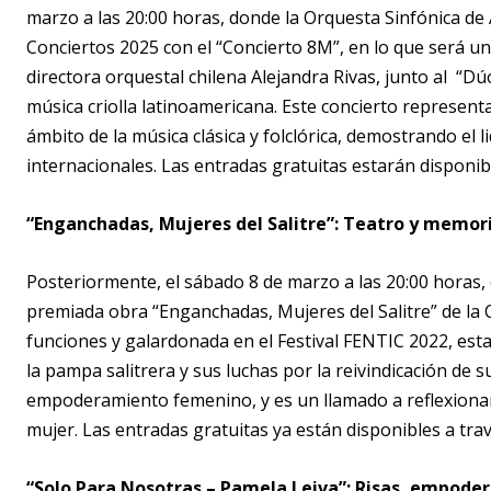
marzo a las 20:00 horas, donde la Orquesta Sinfónica de 
Conciertos 2025 con el “Concierto 8M”, en lo que será u
directora orquestal chilena Alejandra Rivas, junto al “Dú
música criolla latinoamericana. Este concierto representa
ámbito de la música clásica y folclórica, demostrando el 
internacionales. Las entradas gratuitas estarán disponi
“Enganchadas, Mujeres del Salitre”: Teatro y memori
Posteriormente, el sábado 8 de marzo a las 20:00 horas, 
premiada obra “Enganchadas, Mujeres del Salitre” de la
funciones y galardonada en el Festival FENTIC 2022, esta
la pampa salitrera y sus luchas por la reivindicación de s
empoderamiento femenino, y es un llamado a reflexionar s
mujer. Las entradas gratuitas ya están disponibles a travé
“Solo Para Nosotras – Pamela Leiva”: Risas, empode