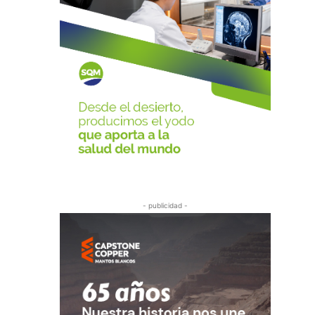
- publicidad -