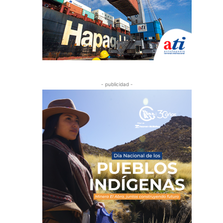
- publicidad -