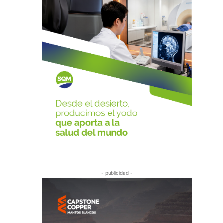
- publicidad -