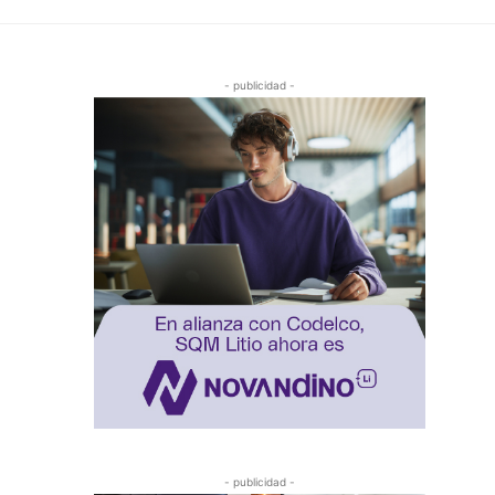
- publicidad -
- publicidad -