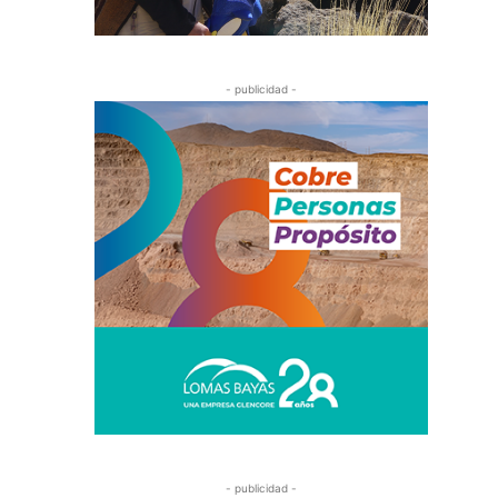
- publicidad -
- publicidad -