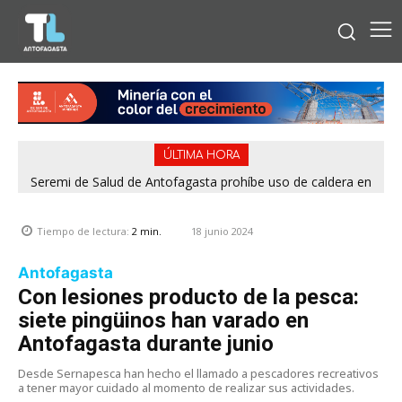
ÚLTIMA HORA
Seremi de Salud de Antofagasta prohíbe uso de caldera en
Embotelladora Andina por graves deficiencias de seguridad
18 junio 2024
Tiempo de lectura:
2
min.
Antofagasta
Con lesiones producto de la pesca:
siete pingüinos han varado en
Antofagasta durante junio
Desde Sernapesca han hecho el llamado a pescadores recreativos
a tener mayor cuidado al momento de realizar sus actividades.