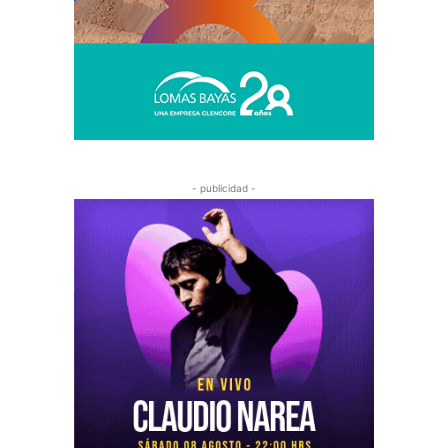
- publicidad -