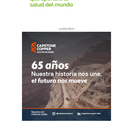
- publicidad -