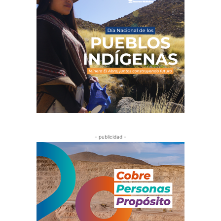
- publicidad -