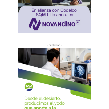
- publicidad -