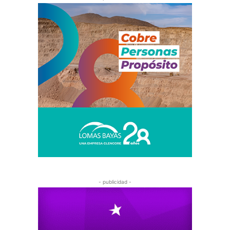
- publicidad -