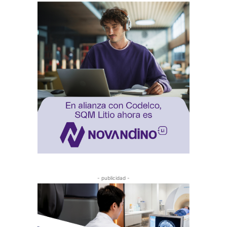
- publicidad -