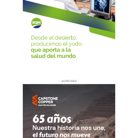
- publicidad -