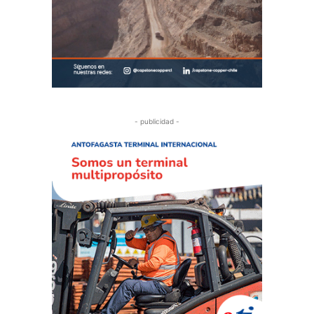
- publicidad -