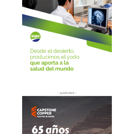
- publicidad -