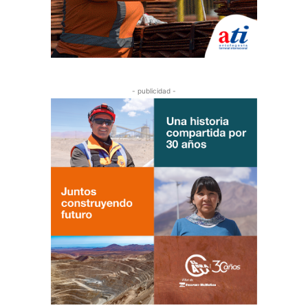
- publicidad -