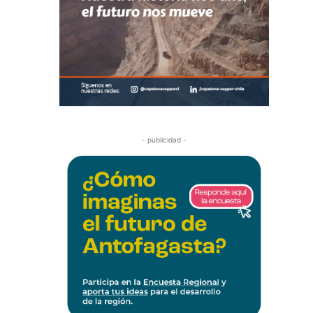
- publicidad -