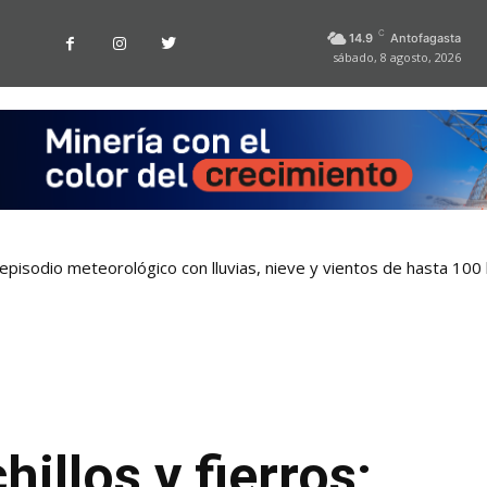
C
14.9
Antofagasta
sábado, 8 agosto, 2026
pisodio meteorológico con lluvias, nieve y vientos de hasta 100
illos y fierros: