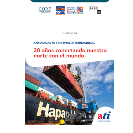
- publicidad -