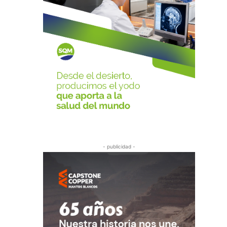
- publicidad -