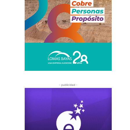
- publicidad -