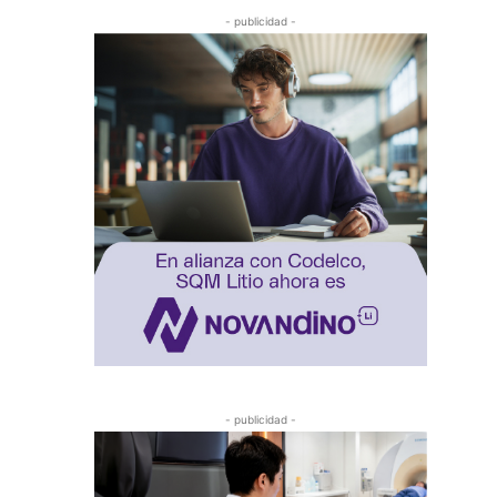
- publicidad -
- publicidad -