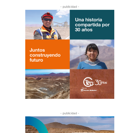
- publicidad -
- publicidad -