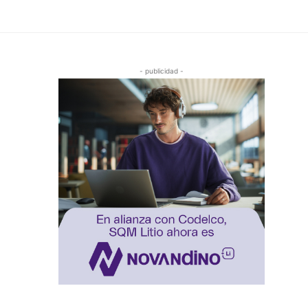
- publicidad -