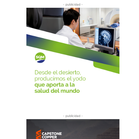
- publicidad -
- publicidad -