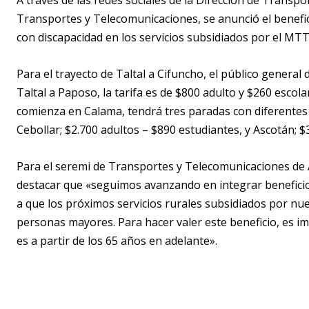
A través de las redes sociales de la Dirección de Transpo
Transportes y Telecomunicaciones, se anunció el benefic
con discapacidad en los servicios subsidiados por el M
Para el trayecto de Taltal a Cifuncho, el público genera
Taltal a Paposo, la tarifa es de $800 adulto y $260 escolar
comienza en Calama, tendrá tres paradas con diferentes v
Cebollar; $2.700 adultos – $890 estudiantes, y Ascotán; $
Para el seremi de Transportes y Telecomunicaciones de 
destacar que «seguimos avanzando en integrar beneficio
a que los próximos servicios rurales subsidiados por nue
personas mayores. Para hacer valer este beneficio, es i
es a partir de los 65 años en adelante».