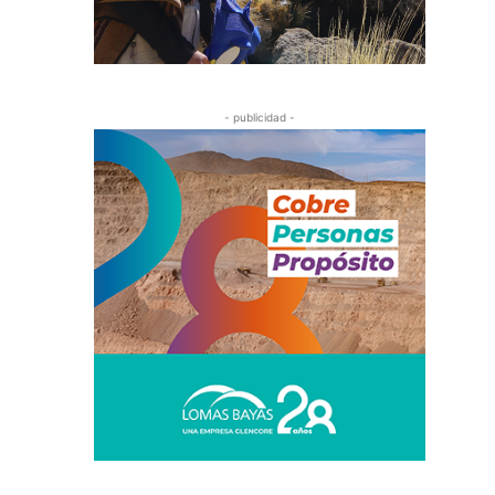
- publicidad -