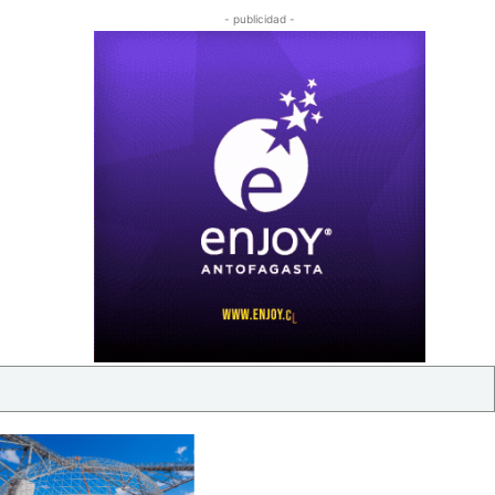
- publicidad -