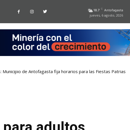
C
18.7
Antofagasta
jueves, 6 agosto, 2026
 Municipio de Antofagasta fija horarios para las Fiestas Patrias
a para adultos