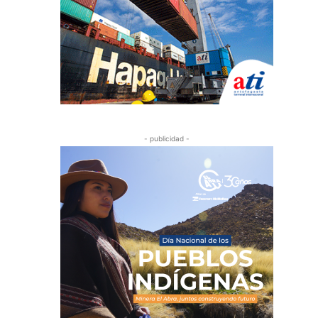
- publicidad -