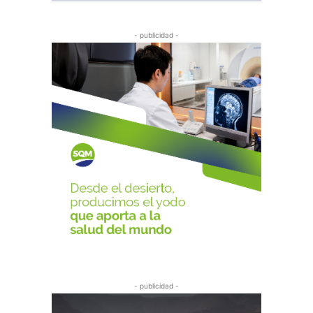
- publicidad -
- publicidad -