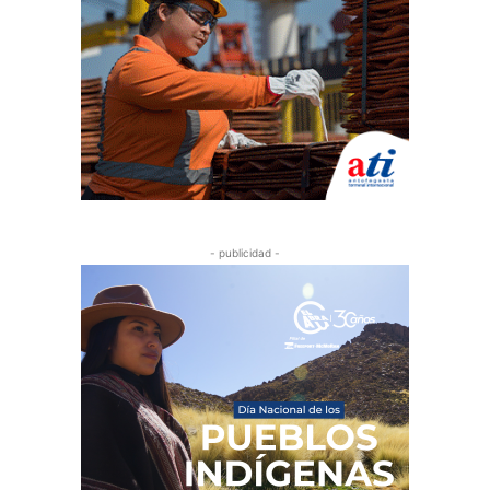
- publicidad -