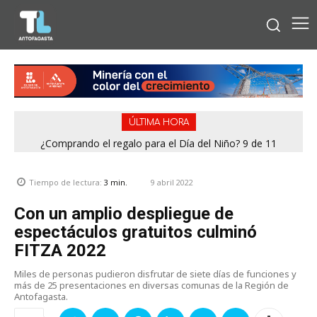
ÚLTIMA HORA
¿Comprando el regalo para el Día del Niño? 9 de 11
jugueterías fiscalizadas en Antofagasta terminaron con
sumario
9 abril 2022
Tiempo de lectura:
3
min.
Con un amplio despliegue de
espectáculos gratuitos culminó
FITZA 2022
Miles de personas pudieron disfrutar de siete días de funciones y
más de 25 presentaciones en diversas comunas de la Región de
Antofagasta.