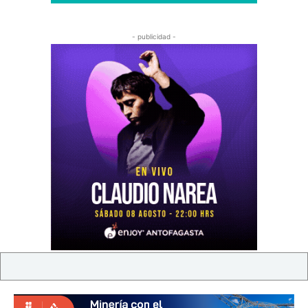
- publicidad -