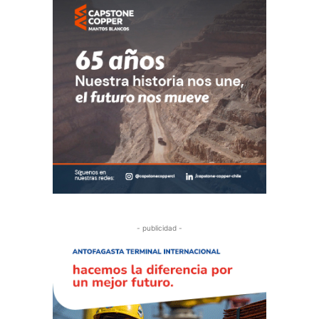
- publicidad -