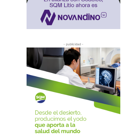
- publicidad -