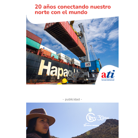
- publicidad -