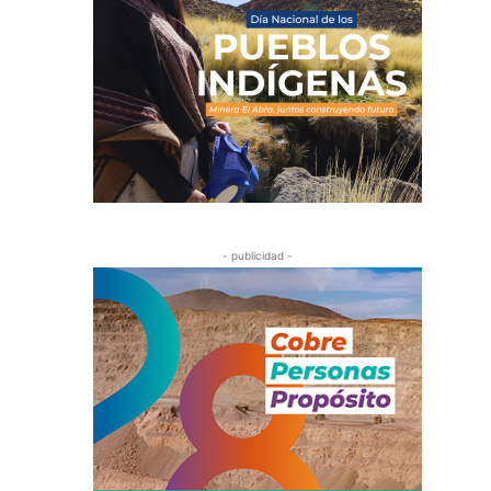
- publicidad -