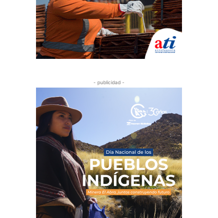
- publicidad -