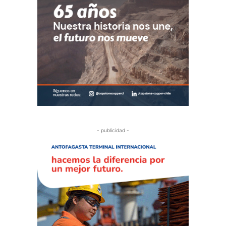
- publicidad -