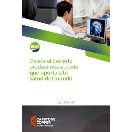
- publicidad -