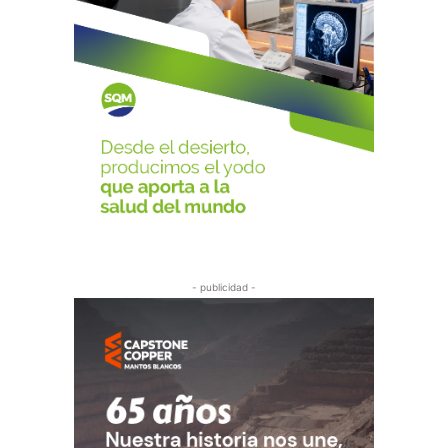
- publicidad -