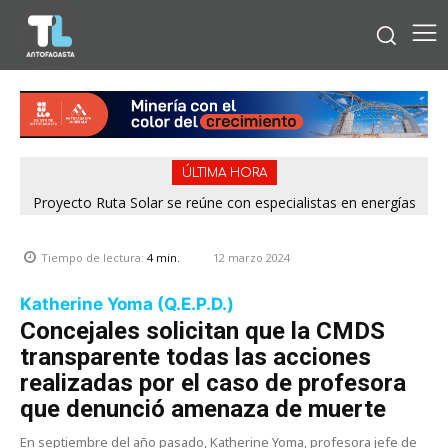
ÚLTIMA HORA
Proyecto Ruta Solar se reúne con especialistas en energías
Antofagasta premió a 44 deportistas destacados por dejar
en alto el nombre de la ciudad durante 2025
renovables de SERC Chile
12 marzo 2024
Tiempo de lectura:
4
min.
Katherine Yoma (Q.E.P.D.)
Concejales solicitan que la CMDS
transparente todas las acciones
realizadas por el caso de profesora
que denunció amenaza de muerte
En septiembre del año pasado, Katherine Yoma, profesora jefe de