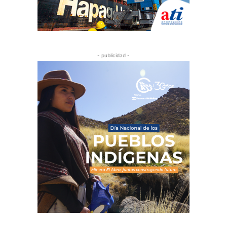
- publicidad -