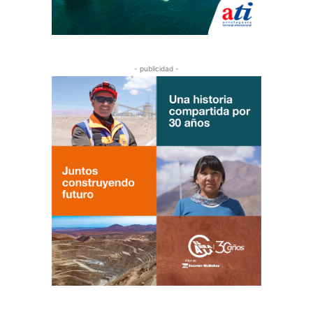
- publicidad -