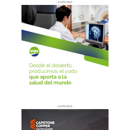
- publicidad -
- publicidad -