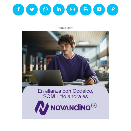
- publicidad -