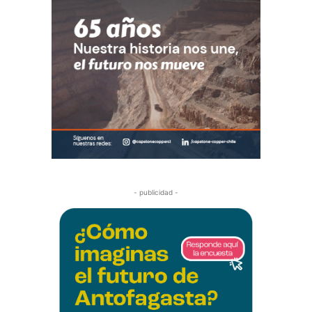
- publicidad -