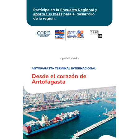
- publicidad -