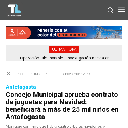
ÚLTIMA HORA
“Operación Hilo Invisible”: Investigación nacida en
Antofagasta permitió incautar 2,1 toneladas de marihuana
en la zona central
19 noviembre 2025
Tiempo de lectura:
1
min.
Antofagasta
Concejo Municipal aprueba contrato
de juguetes para Navidad:
beneficiará a más de 25 mil niños en
Antofagasta
Municipio confirmó que habrá cuatro árboles navideños y