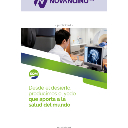
- publicidad -
- publicidad -