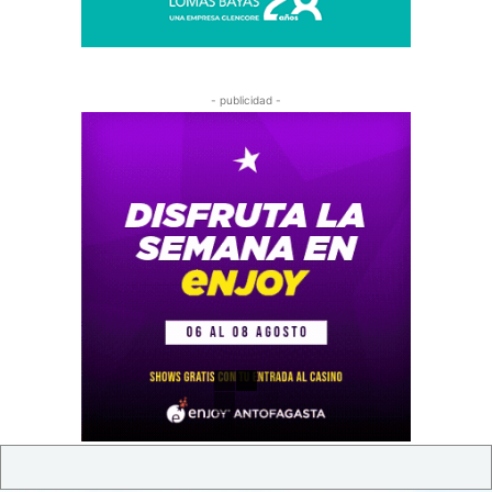
- publicidad -