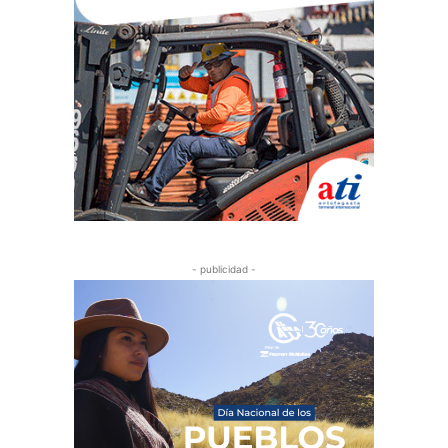
- publicidad -