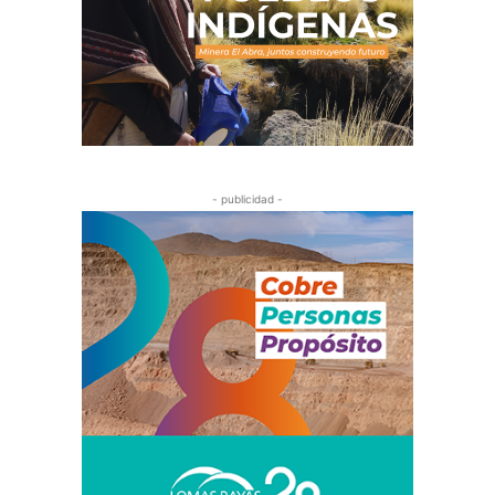
- publicidad -