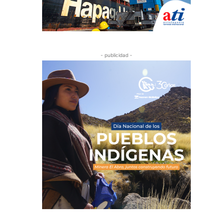
- publicidad -