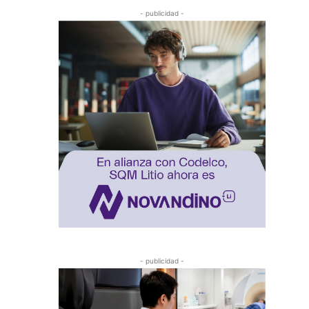
- publicidad -
- publicidad -