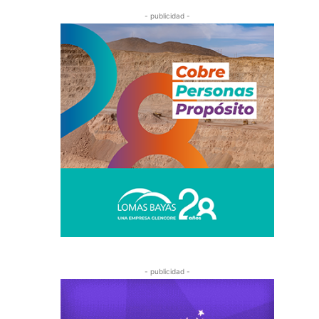
- publicidad -
- publicidad -