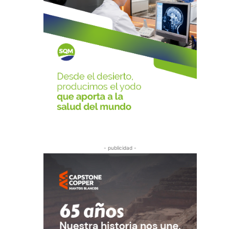
- publicidad -