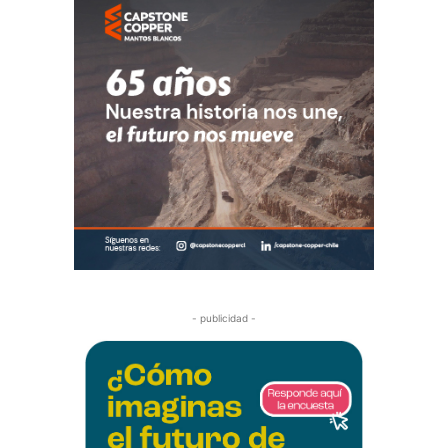
- publicidad -