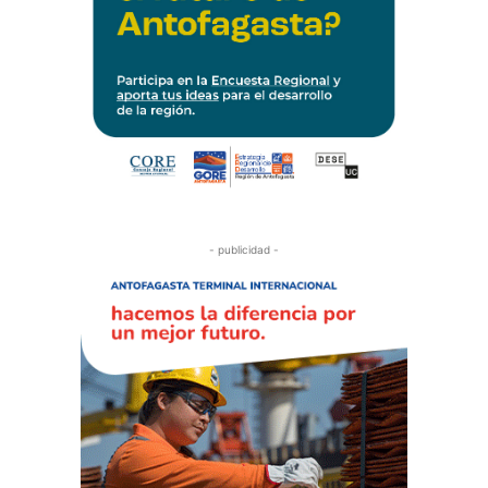
- publicidad -