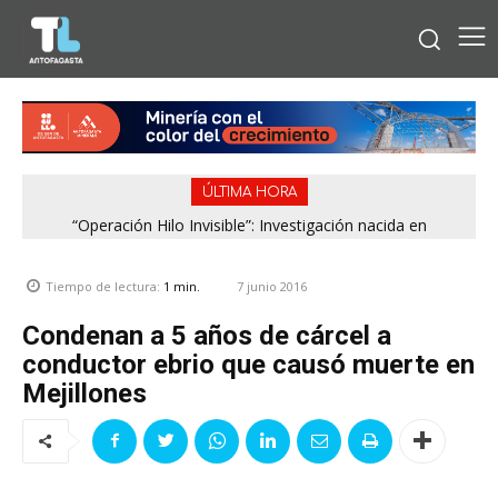
ÚLTIMA HORA
“Operación Hilo Invisible”: Investigación nacida en
Antofagasta permitió incautar 2,1 toneladas de marihuana
en la zona central
7 junio 2016
Tiempo de lectura:
1
min.
Condenan a 5 años de cárcel a
conductor ebrio que causó muerte en
Mejillones