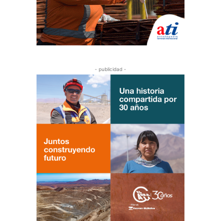
- publicidad -