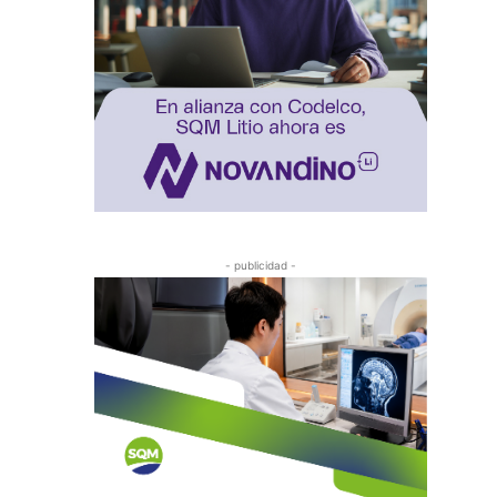
- publicidad -