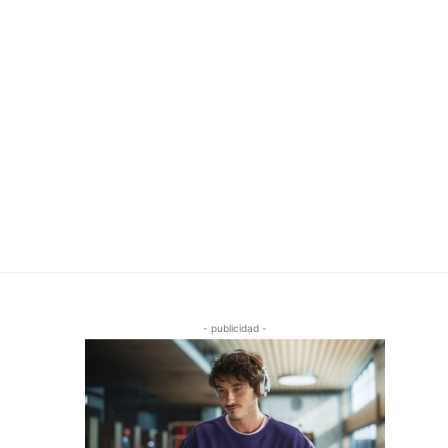
- publicidad -