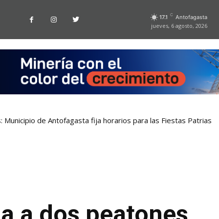
C
17.1
Antofagasta
jueves, 6 agosto, 2026
 Municipio de Antofagasta fija horarios para las Fiestas Patrias
la a dos peatones