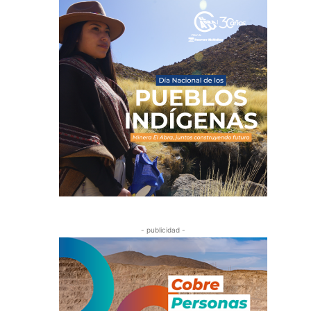
- publicidad -