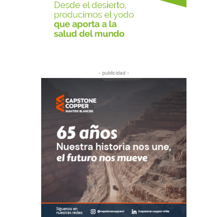
- publicidad -