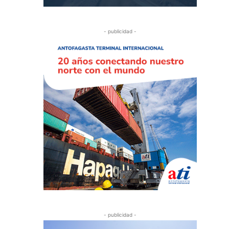
- publicidad -
- publicidad -