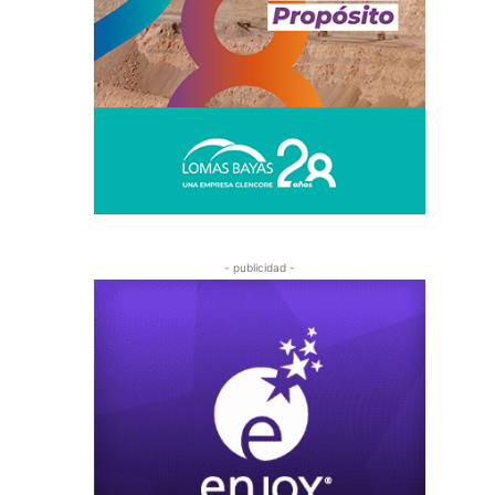
- publicidad -