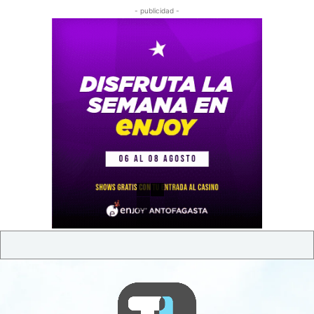
- publicidad -