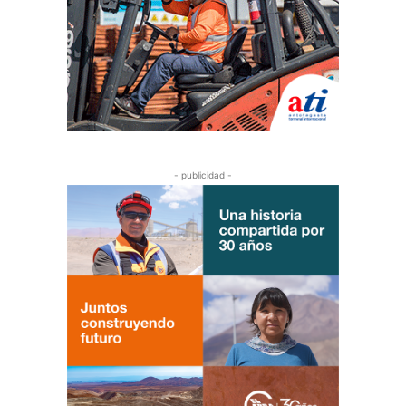
- publicidad -