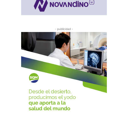
- publicidad -