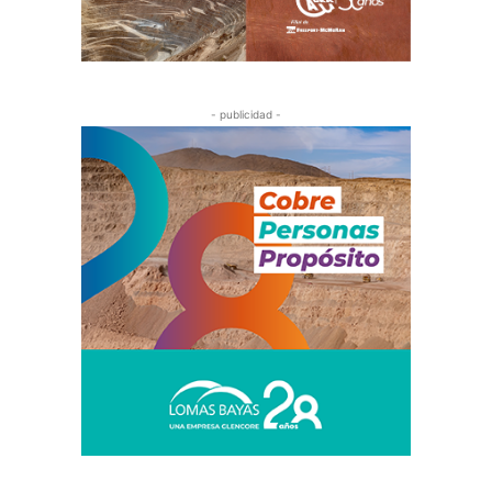
- publicidad -