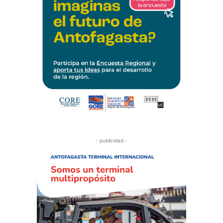
- publicidad -