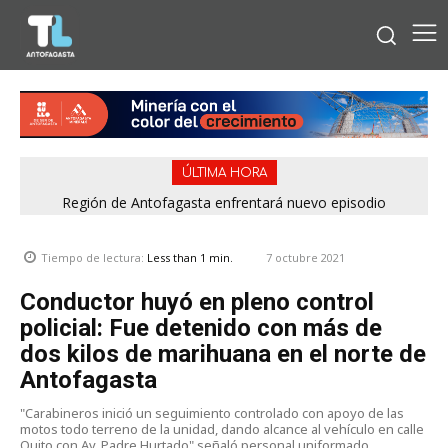
ÚLTIMA HORA
Región de Antofagasta enfrentará nuevo episodio
meteorológico con lluvias, nieve y vientos de hasta 100
km/h
7 octubre 2021
Tiempo de lectura:
Less than 1
min.
Conductor huyó en pleno control
policial: Fue detenido con más de
dos kilos de marihuana en el norte de
Antofagasta
"Carabineros inició un seguimiento controlado con apoyo de las
motos todo terreno de la unidad, dando alcance al vehículo en calle
Quito con Av. Padre Hurtado" señaló personal uniformado.