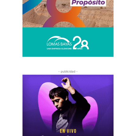
- publicidad -