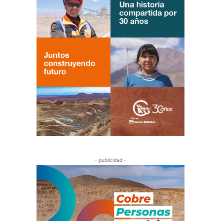
- publicidad -