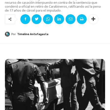
recurso de casación interpuesto en contra de la sentencia que
condenó a oficial en retiro de Carabineros, ratificando así la pena
de 17 años de cárcel para el imputado.
Por
Timeline Antofagasta