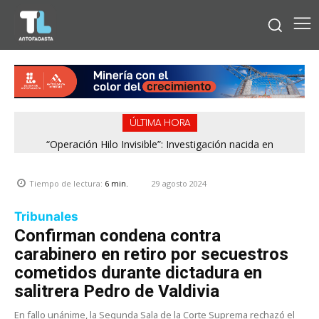
ÚLTIMA HORA
“Operación Hilo Invisible”: Investigación nacida en
Antofagasta permitió incautar 2,1 toneladas de marihuana
en la zona central
29 agosto 2024
Tiempo de lectura:
6
min.
Tribunales
Confirman condena contra
carabinero en retiro por secuestros
cometidos durante dictadura en
salitrera Pedro de Valdivia
En fallo unánime, la Segunda Sala de la Corte Suprema rechazó el