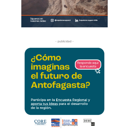
- publicidad -