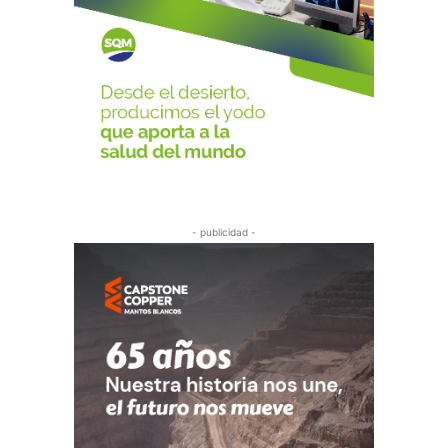
- publicidad -