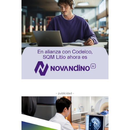
- publicidad -