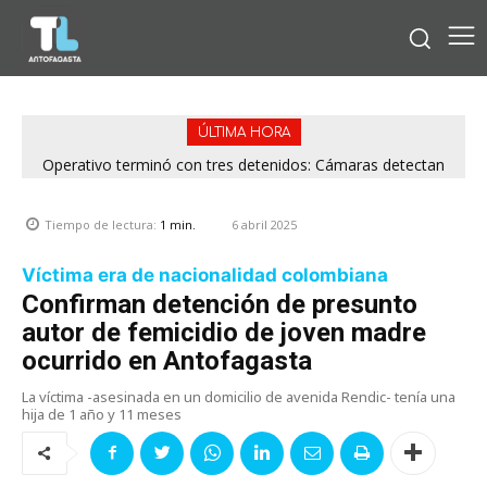
ÚLTIMA HORA
Operativo terminó con tres detenidos: Cámaras detectan
Patrullaje de Carabineros frustra robo a cerrajería en
Calama y detiene a sujeto con dos órdenes vigentes
venta de drogas desde rucos en Antofagasta
6 abril 2025
Tiempo de lectura:
1
min.
Víctima era de nacionalidad colombiana
Confirman detención de presunto
autor de femicidio de joven madre
ocurrido en Antofagasta
La víctima -asesinada en un domicilio de avenida Rendic- tenía una
hija de 1 año y 11 meses