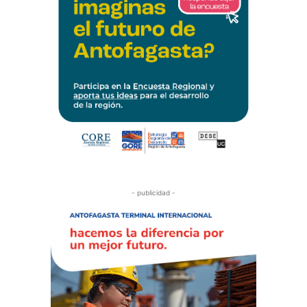
- publicidad -