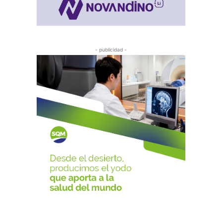
- publicidad -