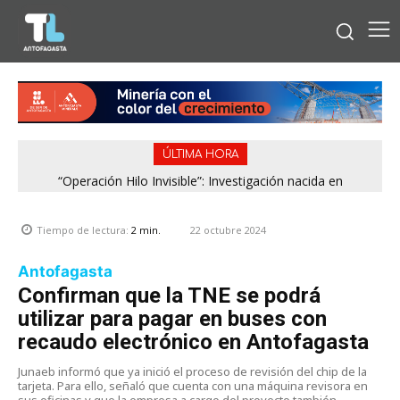
ÚLTIMA HORA
“Operación Hilo Invisible”: Investigación nacida en
Antofagasta permitió incautar 2,1 toneladas de marihuana
en la zona central
22 octubre 2024
Tiempo de lectura:
2
min.
Antofagasta
Confirman que la TNE se podrá
utilizar para pagar en buses con
recaudo electrónico en Antofagasta
Junaeb informó que ya inició el proceso de revisión del chip de la
tarjeta. Para ello, señaló que cuenta con una máquina revisora en
sus oficinas y que la empresa a cargo del proyecto también