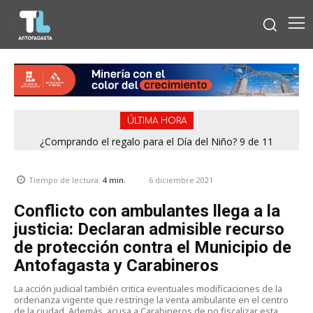
ÚLTIMA HORA
¿Comprando el regalo para el Día del Niño? 9 de 11
Condominio de Antofagasta contará con sistema que
jugueterías fiscalizadas en Antofagasta terminaron con
asegura el suministro de agua durante cortes de luz
sumario
6 diciembre 2021
Tiempo de lectura:
4
min.
Conflicto con ambulantes llega a la
justicia: Declaran admisible recurso
de protección contra el Municipio de
Antofagasta y Carabineros
La acción judicial también critica eventuales modificaciones de la
ordenanza vigente que restringe la venta ambulante en el centro
de la ciudad. Además, acusa a Carabineros de no fiscalizar esta