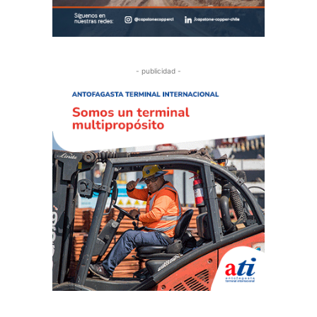
- publicidad -