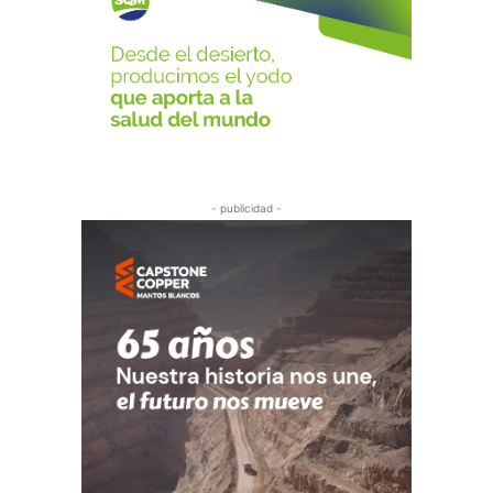
- publicidad -