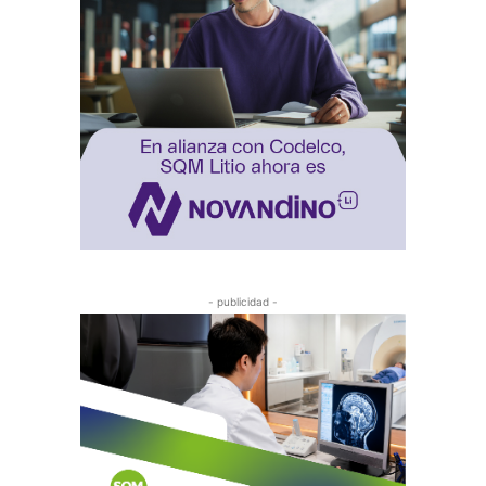
- publicidad -