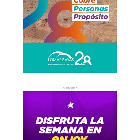
- publicidad -