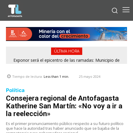
ÚLTIMA HORA
Exponor será el epicentro de las ramadas: Municipio de
Antofagasta fija horarios para las Fiestas Patrias
25 mayo 2024
Tiempo de lectura:
Less than 1
min.
Política
Consejera regional de Antofagasta
Katherine San Martín: «No voy a ir a
la reelección»
Es el primer pronunciamiento público respecto a su futuro político
que hace la autoridad tras haber anunciado que se bajaba de la
competencia para gobernadora regional