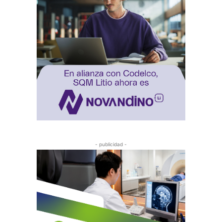
- publicidad -