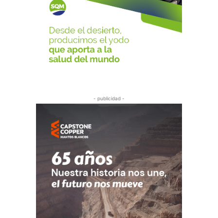
- publicidad -