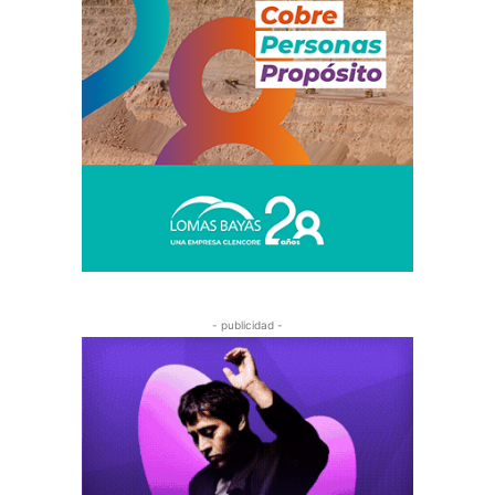
- publicidad -