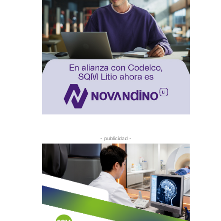
- publicidad -