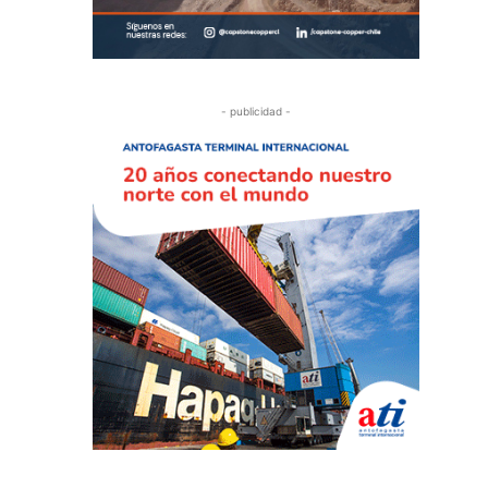
- publicidad -