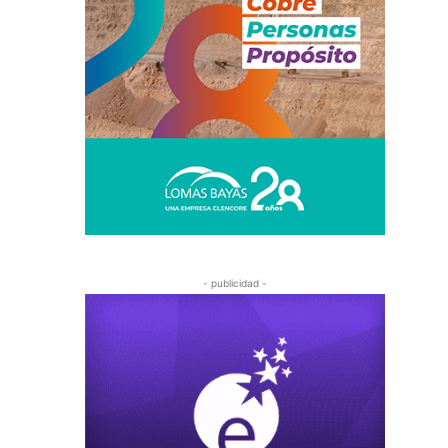
- publicidad -