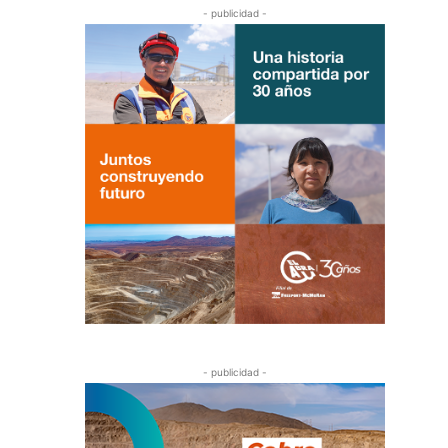
- publicidad -
- publicidad -