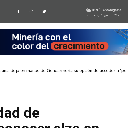
C
18.9
Antofagasta
viernes, 7 agosto, 2026
bunal deja en manos de Gendarmería su opción de acceder a “pen
dad de