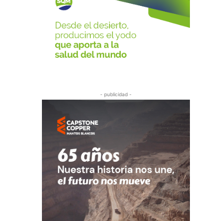
- publicidad -