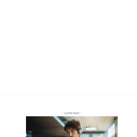
- publicidad -