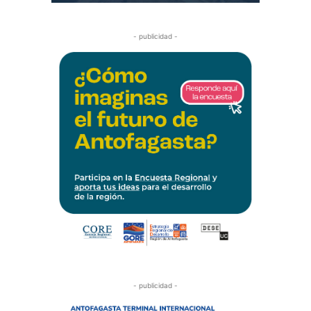
- publicidad -
- publicidad -