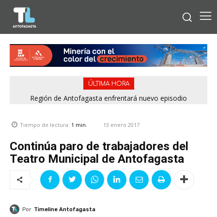
ÚLTIMA HORA
Región de Antofagasta enfrentará nuevo episodio
meteorológico con lluvias, nieve y vientos de hasta 100
km/h
13 enero 2017
Tiempo de lectura:
1
min.
Continúa paro de trabajadores del
Teatro Municipal de Antofagasta
Por
Timeline Antofagasta