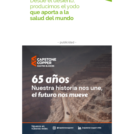
- publicidad -