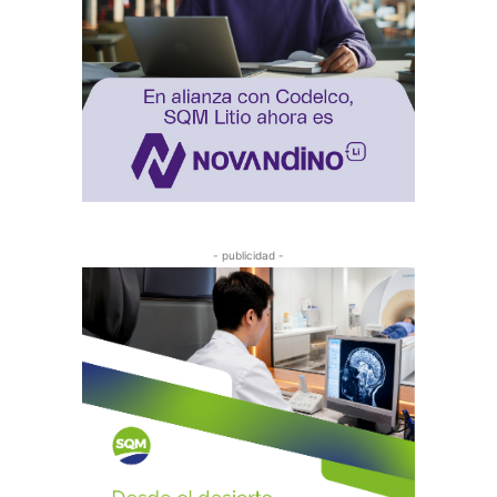
- publicidad -