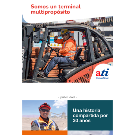
- publicidad -