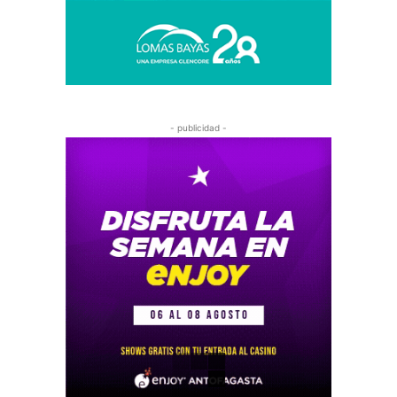
- publicidad -