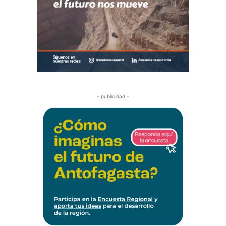
- publicidad -