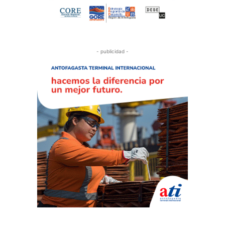
- publicidad -