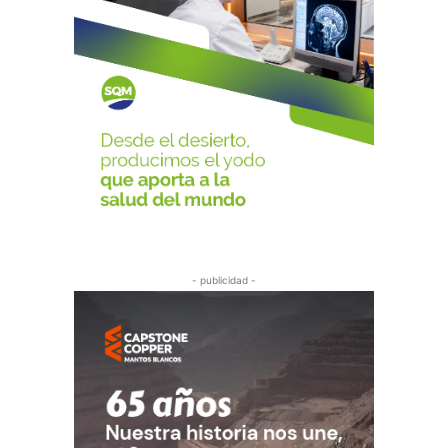
- publicidad -