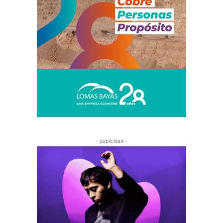
- publicidad -