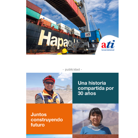
- publicidad -