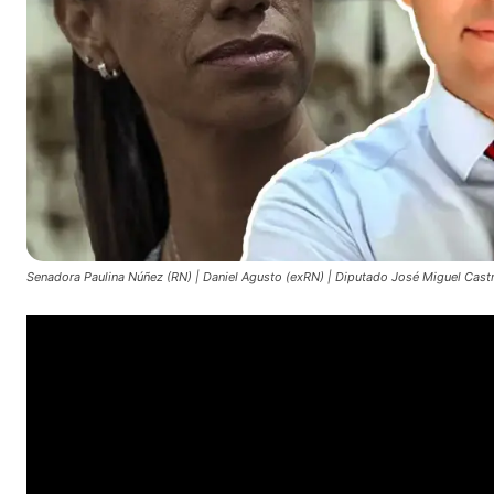
Senadora Paulina Núñez (RN) | Daniel Agusto (exRN) | Diputado José Miguel Cast