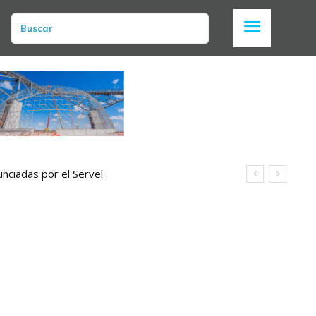
Buscar
nciadas por el Servel
parques del borde costero