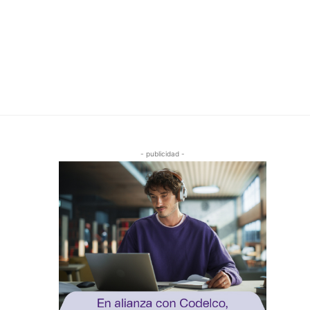
- publicidad -