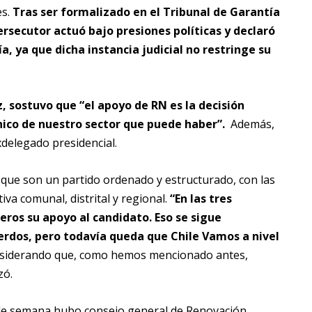
es.
Tras ser formalizado en el Tribunal de Garantía
secutor actuó bajo presiones políticas y declaró
a, ya que dicha instancia judicial no restringe su
, sostuvo que “el apoyo de RN es la decisión
nico de nuestro sector que puede haber”.
Además,
exdelegado presidencial.
ó que son un partido ordenado y estructurado, con las
va comunal, distrital y regional.
“En las tres
jeros su apoyo al candidato. Eso se sigue
uerdos, pero todavía queda que Chile Vamos a nivel
iderando que, como hemos mencionado antes,
zó.
in de semana hubo consejo general de Renovación