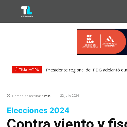
Presidente regional del PDG adelantó que
Municipio plantea asumir parte de las
ÚLTIMA HORA
22 julio 2024
Tiempo de lectura:
4
min.
Elecciones 2024
Contra viento y fi