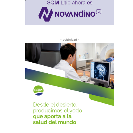
- publicidad -