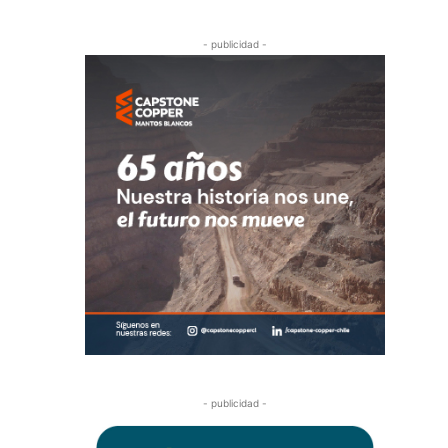
- publicidad -
- publicidad -