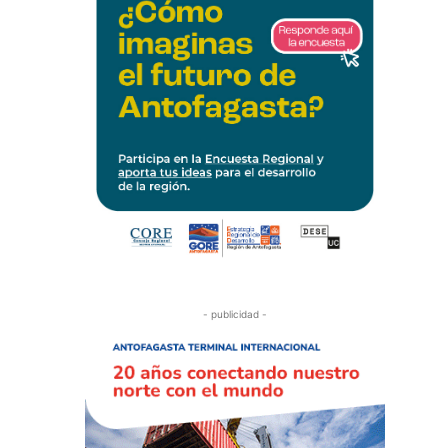
- publicidad -