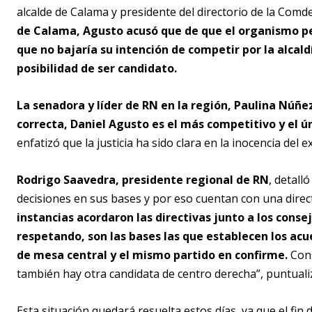
alcalde de Calama y presidente del directorio de la Comd
de Calama, Agusto acusó que de que el organismo per
que no bajaría su intención de competir por la alcaldí
posibilidad de ser candidato.
La senadora y líder de RN en la región, Paulina Núñez
correcta, Daniel Agusto es el más competitivo y el ú
enfatizó que la justicia ha sido clara en la inocencia del 
Rodrigo Saavedra, presidente regional de RN
, detall
decisiones en sus bases y por eso cuentan con una directi
instancias acordaron las directivas junto a los conse
respetando, son las bases las que establecen los ac
de mesa central y el mismo partido en confirme.
Cons
también hay otra candidata de centro derecha”, puntuali
Esta situación quedará resuelta estos días, ya que el f