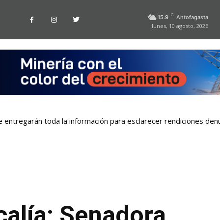
C
15.9
Antofagasta
lunes, 10 agosto, 2026
 entregarán toda la información para esclarecer rendiciones denu
 obras para destrabar Playa La Chimba y proyecta renovación de 
scalía: Senadora