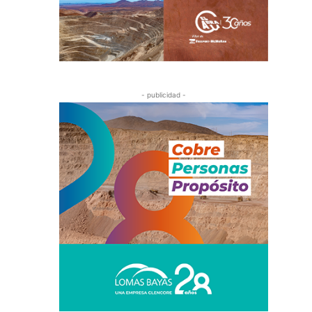
- publicidad -