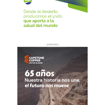
- publicidad -