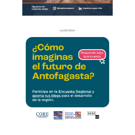
- publicidad -