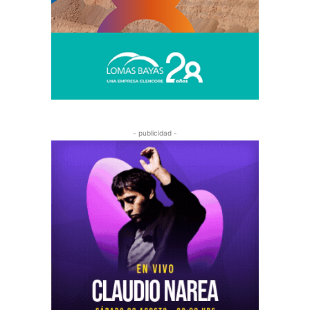
- publicidad -