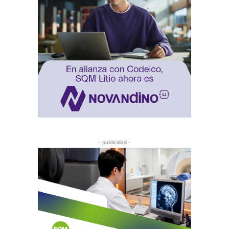
- publicidad -