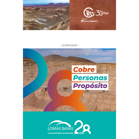
- publicidad -