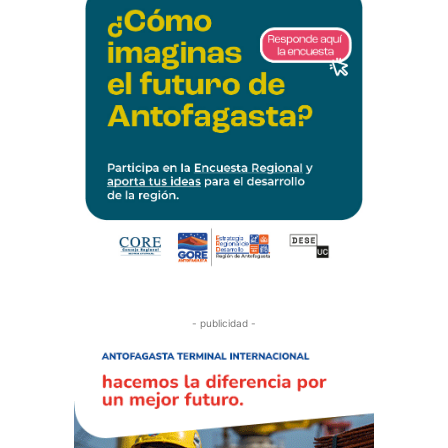
- publicidad -