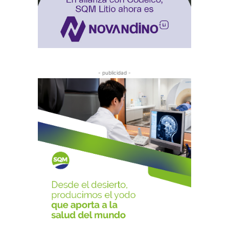
- publicidad -