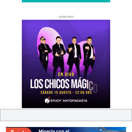
- publicidad -