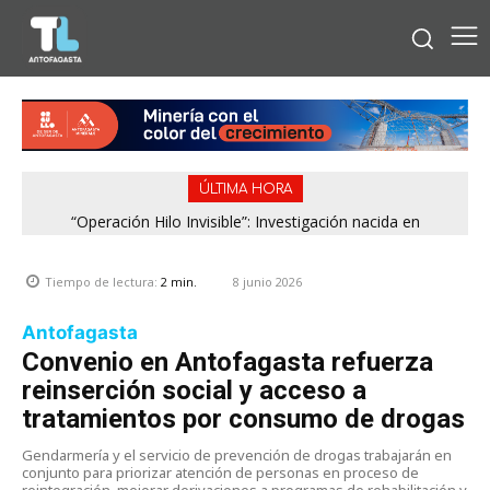
ÚLTIMA HORA
“Operación Hilo Invisible”: Investigación nacida en
Antofagasta permitió incautar 2,1 toneladas de marihuana
en la zona central
8 junio 2026
Tiempo de lectura:
2
min.
Antofagasta
Convenio en Antofagasta refuerza
reinserción social y acceso a
tratamientos por consumo de drogas
Gendarmería y el servicio de prevención de drogas trabajarán en
conjunto para priorizar atención de personas en proceso de
reintegración, mejorar derivaciones a programas de rehabilitación y