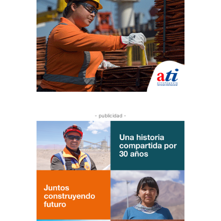
- publicidad -