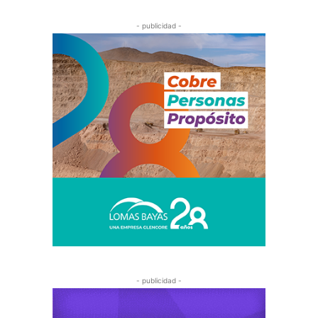
- publicidad -
- publicidad -