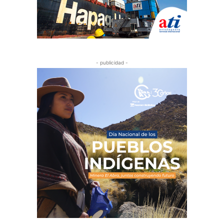
- publicidad -