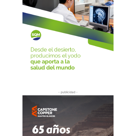
- publicidad -