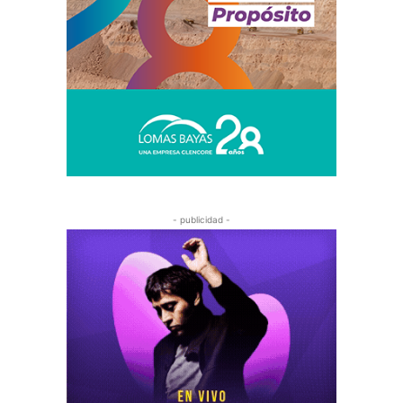
- publicidad -