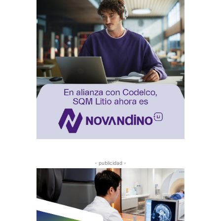
- publicidad -