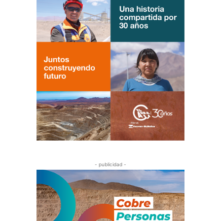
- publicidad -