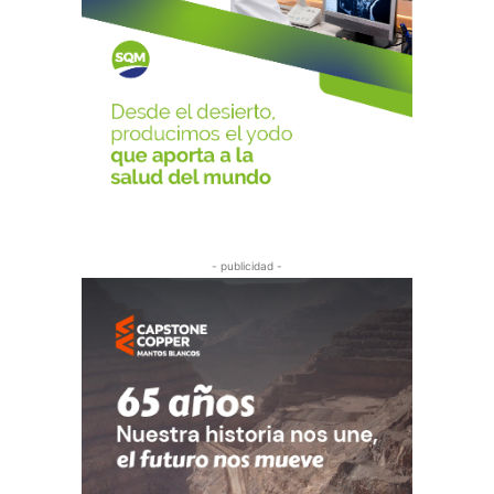
- publicidad -