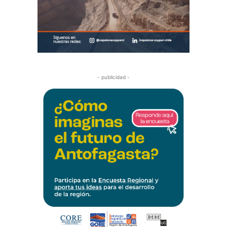
- publicidad -