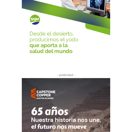
- publicidad -