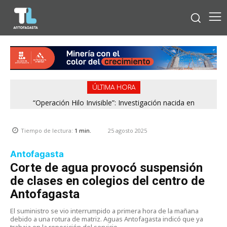
ÚLTIMA HORA
“Operación Hilo Invisible”: Investigación nacida en
Antofagasta permitió incautar 2,1 toneladas de marihuana
en la zona central
25 agosto 2025
Tiempo de lectura:
1
min.
Antofagasta
Corte de agua provocó suspensión
de clases en colegios del centro de
Antofagasta
El suministro se vio interrumpido a primera hora de la mañana
debido a una rotura de matriz. Aguas Antofagasta indicó que ya
trabaja en la reposición del servicio.