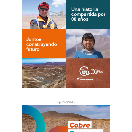
- publicidad -