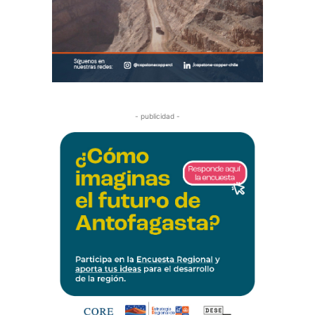
- publicidad -