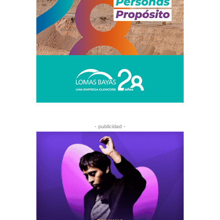
- publicidad -