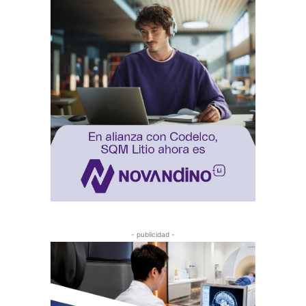
- publicidad -