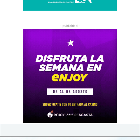
- publicidad -