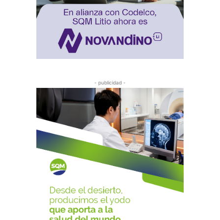
- publicidad -