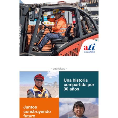
- publicidad -