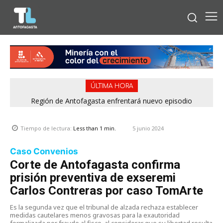
ÚLTIMA HORA
Región de Antofagasta enfrentará nuevo episodio
meteorológico con lluvias, nieve y vientos de hasta 100
km/h
5 junio 2024
Tiempo de lectura:
Less than 1
min.
Caso Convenios
Corte de Antofagasta confirma
prisión preventiva de exseremi
Carlos Contreras por caso TomArte
Es la segunda vez que el tribunal de alzada rechaza establecer
medidas cautelares menos gravosas para la exautoridad
formalizada por fraude al fisco, al considerar que su libertad resulta