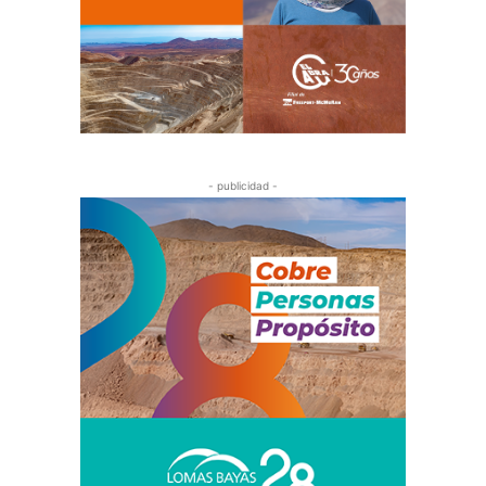
- publicidad -