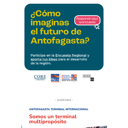
- publicidad -