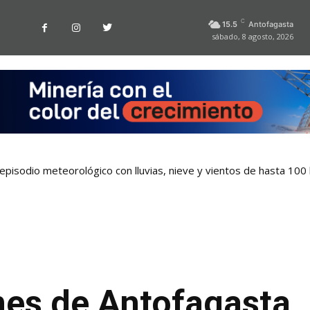
C
15.5
Antofagasta
sábado, 8 agosto, 2026
pisodio meteorológico con lluvias, nieve y vientos de hasta 100
nes de Antofagasta