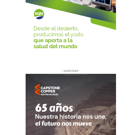
- publicidad -