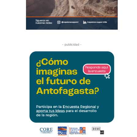
- publicidad -