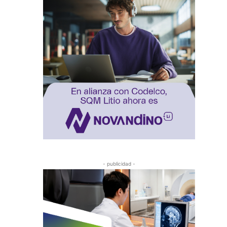
- publicidad -