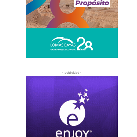
- publicidad -