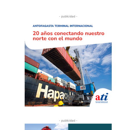
- publicidad -
- publicidad -