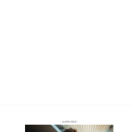
- publicidad -