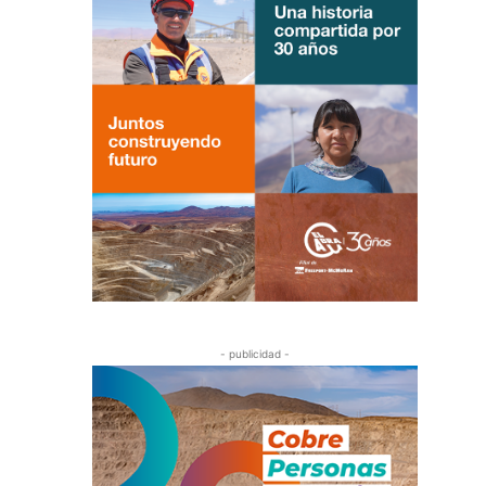
- publicidad -