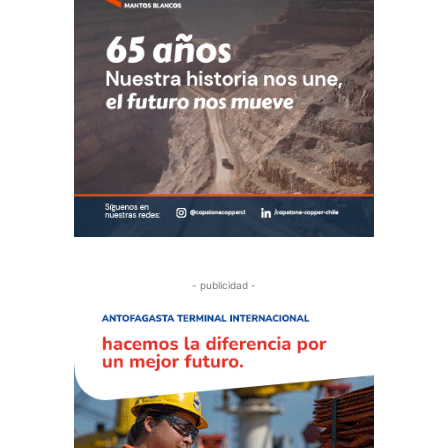
- publicidad -