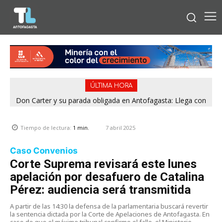
ÚLTIMA HORA
Don Carter y su parada obligada en Antofagasta: Llega con
su humor sin filtro en ¿Con o Sin Censura?
7 abril 2025
Tiempo de lectura:
1
min.
Caso Convenios
Corte Suprema revisará este lunes
apelación por desafuero de Catalina
Pérez: audiencia será transmitida
A partir de las 14:30 la defensa de la parlamentaria buscará revertir
la sentencia dictada por la Corte de Apelaciones de Antofagasta. En
caso de que el máximo tribunal confirme el fallo, el Ministerio