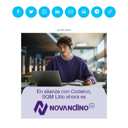
- publicidad -