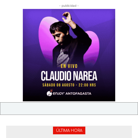
- publicidad -