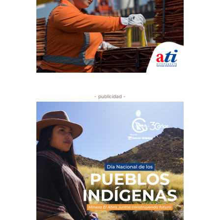
- publicidad -