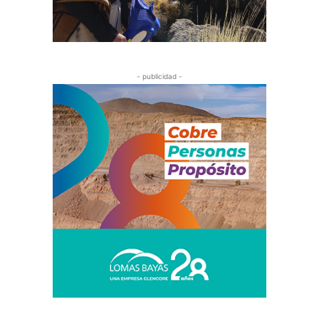
- publicidad -