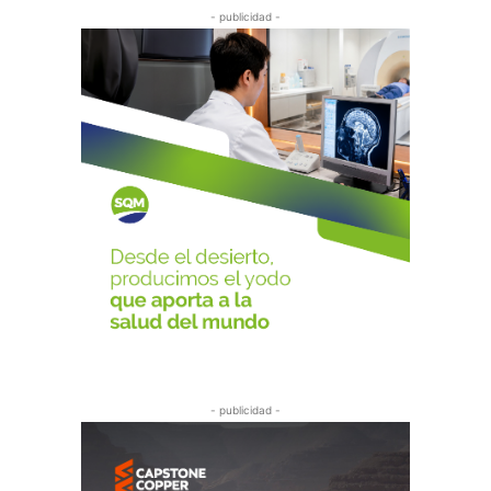
- publicidad -
- publicidad -