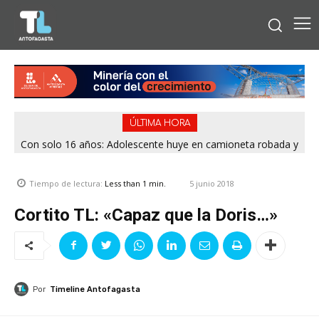
ÚLTIMA HORA
Con solo 16 años: Adolescente huye en camioneta robada y
termina chocando contra patrulla en María Elena
5 junio 2018
Tiempo de lectura:
Less than 1
min.
Cortito TL: «Capaz que la Doris…»
Por
Timeline Antofagasta