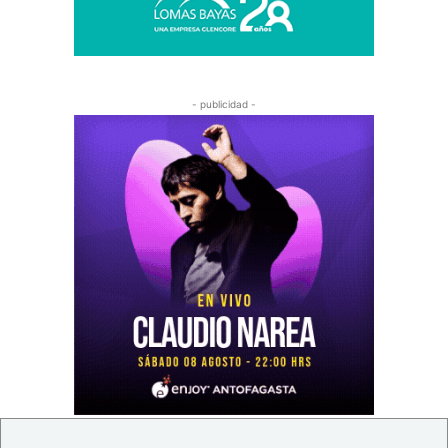
- publicidad -