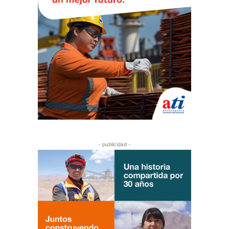
- publicidad -