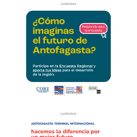
- publicidad -
- publicidad -