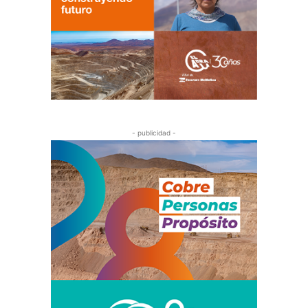
- publicidad -