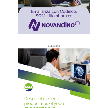
- publicidad -