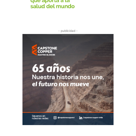
- publicidad -