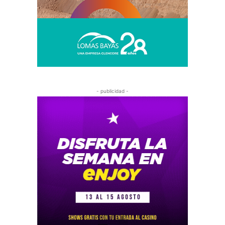
- publicidad -