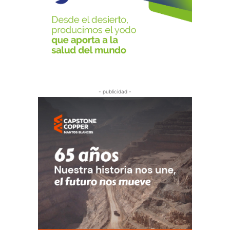
- publicidad -