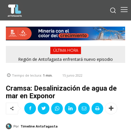
ÚLTIMA HORA
Región de Antofagasta enfrentará nuevo episodio
meteorológico con lluvias, nieve y vientos de hasta 100
km/h
15 junio 2022
Tiempo de lectura:
1
min.
Cramsa: Desalinización de agua de
mar en Exponor
Por
Timeline Antofagasta