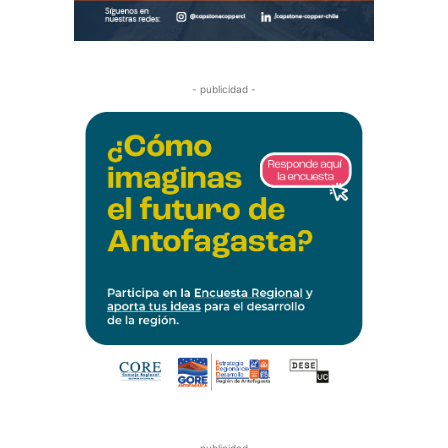
- publicidad -