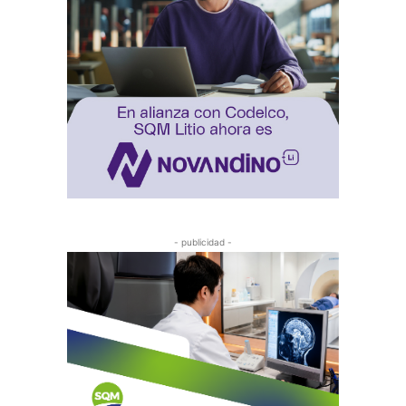
- publicidad -