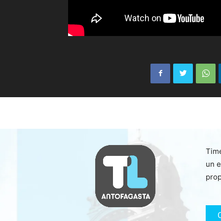
Time
un e
prop