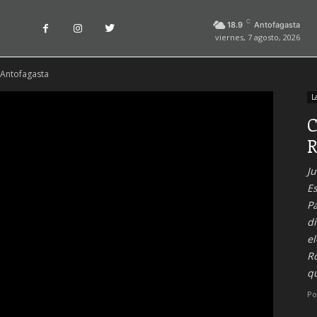
C
18.9
Antofagasta
viernes, 7 agosto, 2026
e Antofagasta
L
C
R
Ju
Es
Pa
di
el
Ro
q
Po