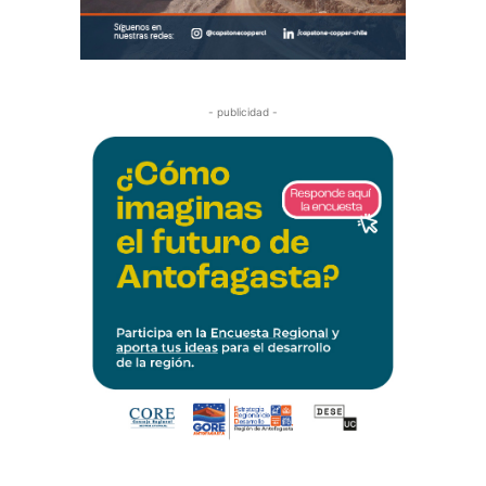
- publicidad -