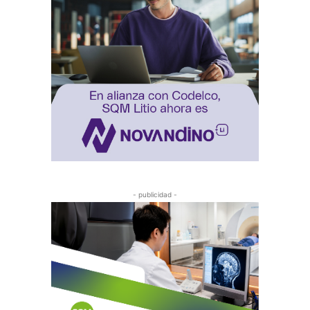
- publicidad -