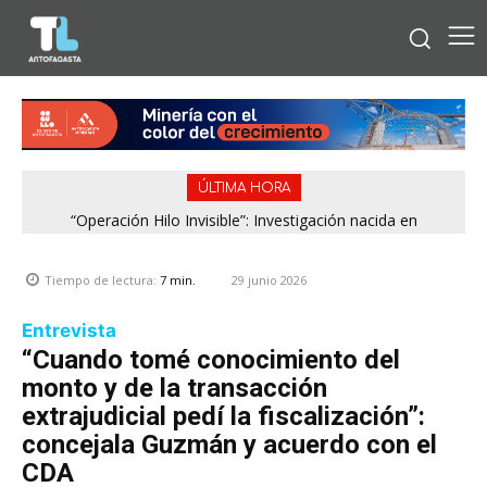
ÚLTIMA HORA
“Operación Hilo Invisible”: Investigación nacida en
Región de Antofagasta enfrentará nuevo episodio
Antofagasta permitió incautar 2,1 toneladas de marihuana
meteorológico con lluvias, nieve y vientos de hasta 100
en la zona central
km/h
29 junio 2026
Tiempo de lectura:
7
min.
Entrevista
“Cuando tomé conocimiento del
monto y de la transacción
extrajudicial pedí la fiscalización”:
concejala Guzmán y acuerdo con el
CDA