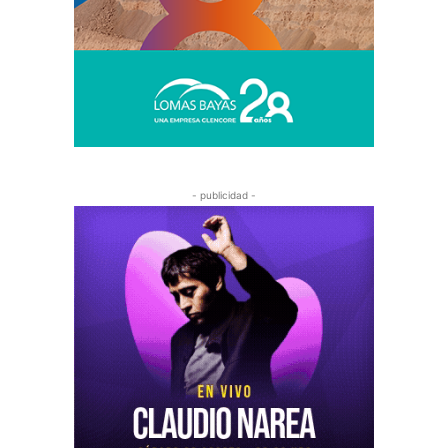
- publicidad -