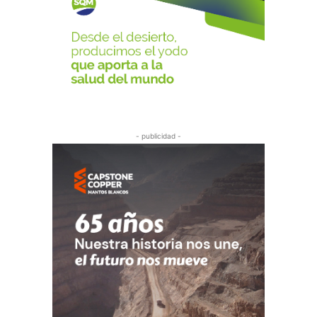
- publicidad -