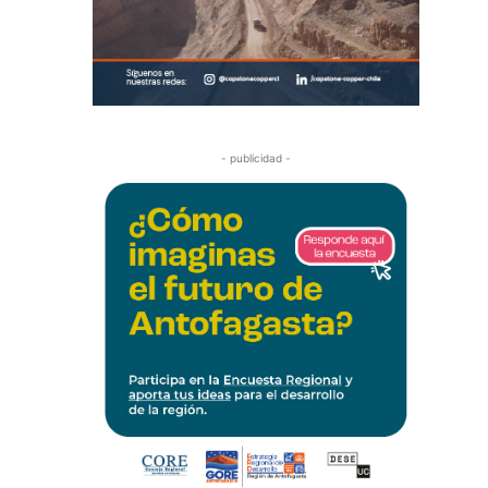
- publicidad -