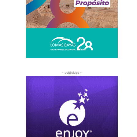
- publicidad -