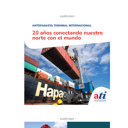
- publicidad -
- publicidad -