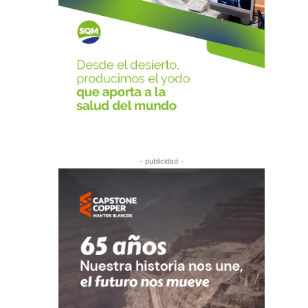
- publicidad -