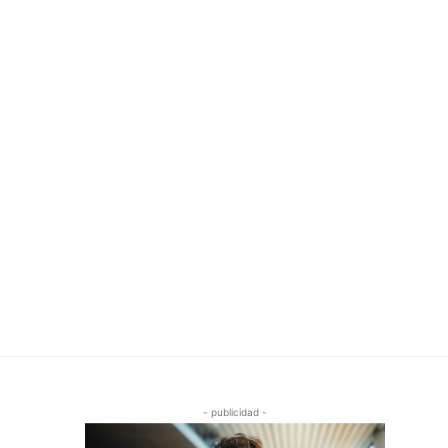
- publicidad -