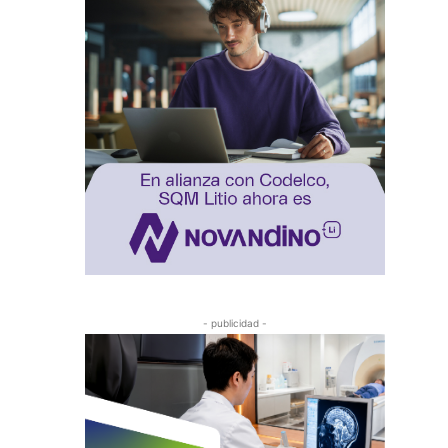
- publicidad -