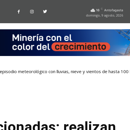
C
16
Antofagasta
domingo, 9 agosto, 2026
pisodio meteorológico con lluvias, nieve y vientos de hasta 100
ionadas: realizan