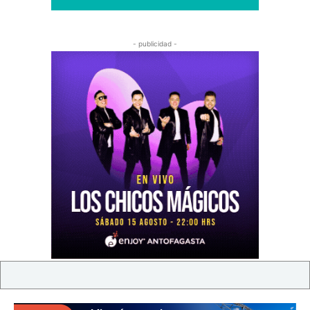
- publicidad -