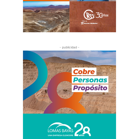
- publicidad -