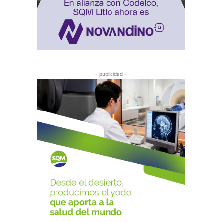
- publicidad -