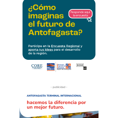
- publicidad -