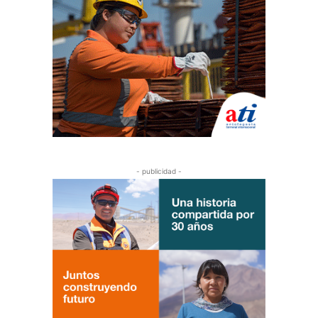
- publicidad -