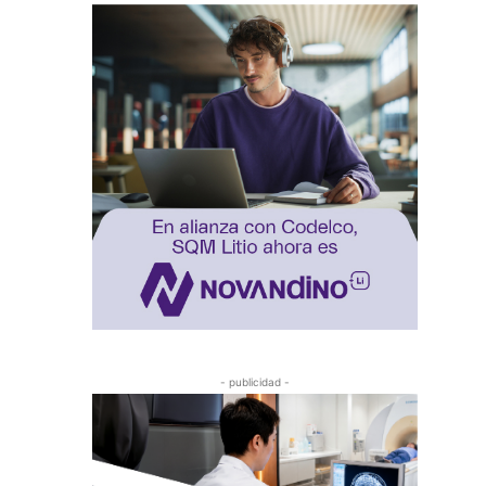
- publicidad -