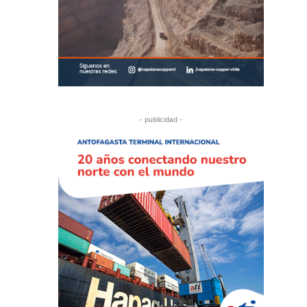
- publicidad -