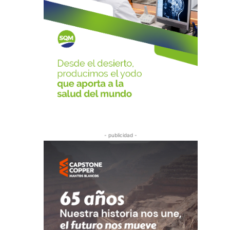
- publicidad -