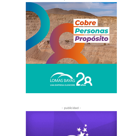
- publicidad -