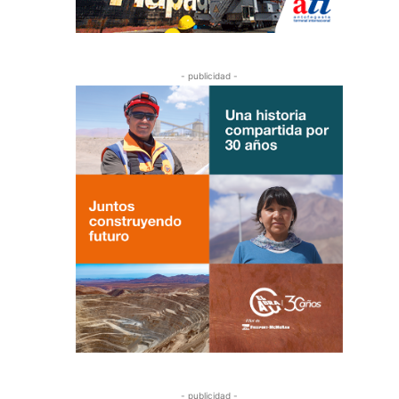
- publicidad -
- publicidad -