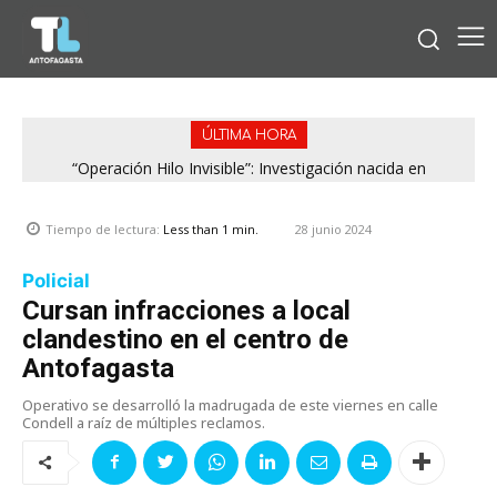
ÚLTIMA HORA
“Operación Hilo Invisible”: Investigación nacida en
Antofagasta permitió incautar 2,1 toneladas de marihuana
en la zona central
28 junio 2024
Tiempo de lectura:
Less than 1
min.
Policial
Cursan infracciones a local
clandestino en el centro de
Antofagasta
Operativo se desarrolló la madrugada de este viernes en calle
Condell a raíz de múltiples reclamos.