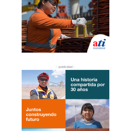
- publicidad -