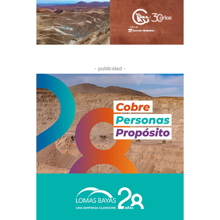
- publicidad -