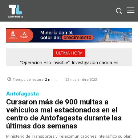
ÚLTIMA HORA
“Operación Hilo Invisible”: Investigación nacida en
Antofagasta permitió incautar 2,1 toneladas de marihuana
en la zona central
23 noviembre 2023
Tiempo de lectura:
2
min.
Antofagasta
Cursaron más de 900 multas a
vehículos mal estacionados en el
centro de Antofagasta durante las
últimas dos semanas
Ministerio de Transportes y Telecomunicaciones intensificó su plan