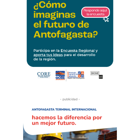
- publicidad -