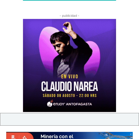
- publicidad -