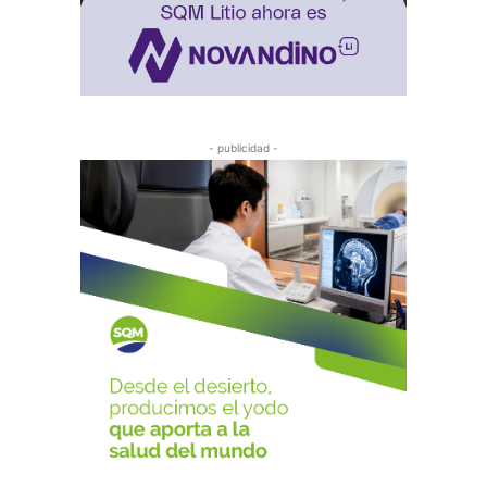
- publicidad -