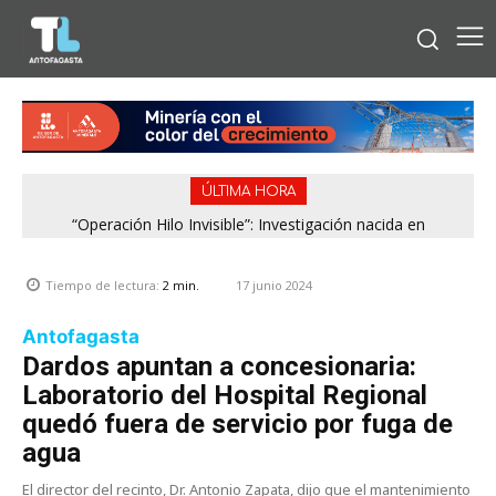
ÚLTIMA HORA
“Operación Hilo Invisible”: Investigación nacida en
Antofagasta permitió incautar 2,1 toneladas de marihuana
en la zona central
17 junio 2024
Tiempo de lectura:
2
min.
Antofagasta
Dardos apuntan a concesionaria:
Laboratorio del Hospital Regional
quedó fuera de servicio por fuga de
agua
El director del recinto, Dr. Antonio Zapata, dijo que el mantenimiento