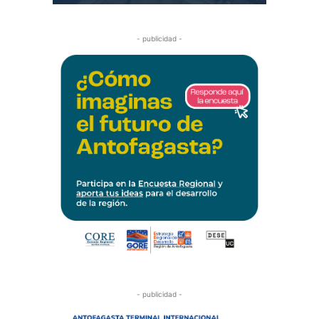
- publicidad -
- publicidad -