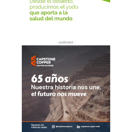
- publicidad -