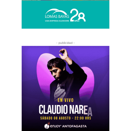
- publicidad -