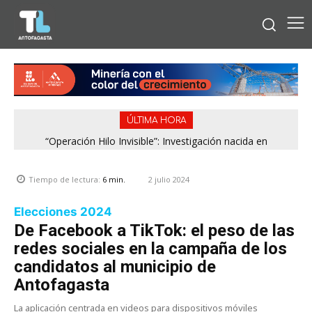
ÚLTIMA HORA
“Operación Hilo Invisible”: Investigación nacida en
Antofagasta permitió incautar 2,1 toneladas de marihuana
en la zona central
2 julio 2024
Tiempo de lectura:
6
min.
Elecciones 2024
De Facebook a TikTok: el peso de las
redes sociales en la campaña de los
candidatos al municipio de
Antofagasta
La aplicación centrada en videos para dispositivos móviles