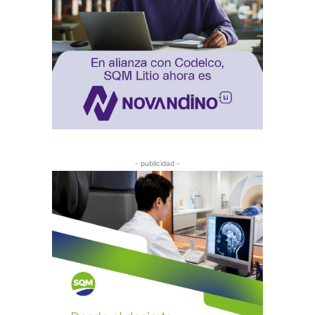
- publicidad -