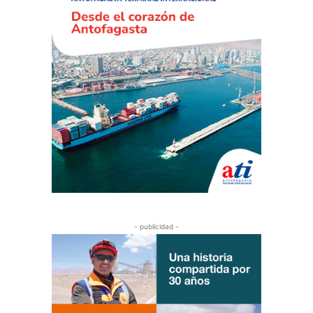
- publicidad -