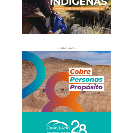
- publicidad -