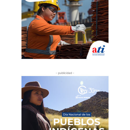
- publicidad -