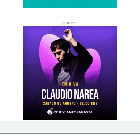
- publicidad -