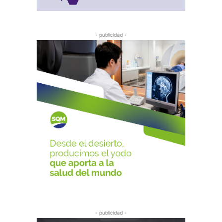
- publicidad -
- publicidad -