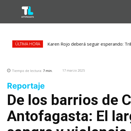
Karen Rojo deberá seguir esperando: Tri
ÚLTIMA HORA
17 marzo 2025
Tiempo de lectura:
7
min.
Reportaje
De los barrios de C
Antofagasta: El la